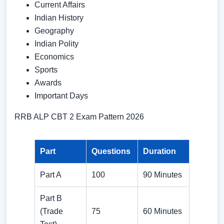
Current Affairs
Indian History
Geography
Indian Polity
Economics
Sports
Awards
Important Days
RRB ALP CBT 2 Exam Pattern 2026
Part
Questions
Duration
Part A
100
90 Minutes
Part B
(Trade
75
60 Minutes