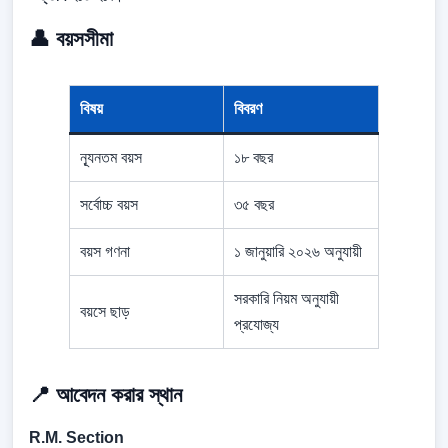
👤 বয়সসীমা
বিষয়
বিবরণ
ন্যূনতম বয়স
১৮ বছর
সর্বোচ্চ বয়স
৩৫ বছর
বয়স গণনা
১ জানুয়ারি ২০২৬ অনুযায়ী
সরকারি নিয়ম অনুযায়ী
বয়সে ছাড়
প্রযোজ্য
📍 আবেদন করার স্থান
R.M. Section