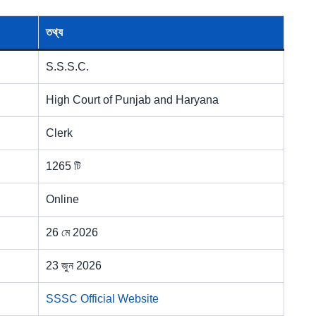
তথ্য
S.S.S.C.
High Court of Punjab and Haryana
Clerk
1265 টি
Online
26 মে 2026
23 জুন 2026
SSSC Official Website